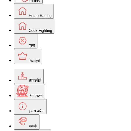
Lottery
Horse Racing
Cock Fighting
प्रमो
भिआइपी
लीडरबोर्ड
हिमा लटरी
हाम्रो बारेमा
सम्पर्क