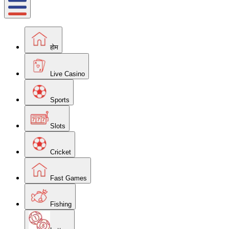
होम
Live Casino
Sports
Slots
Cricket
Fast Games
Fishing