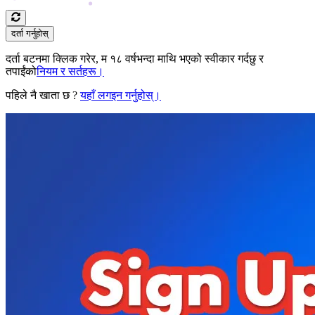
दर्ता गर्नुहोस्
दर्ता बटनमा क्लिक गरेर, म १८ वर्षभन्दा माथि भएको स्वीकार गर्दछु र
तपाईंको
नियम र सर्तहरू।
पहिले नै खाता छ ?
यहाँ लगइन गर्नुहोस्।