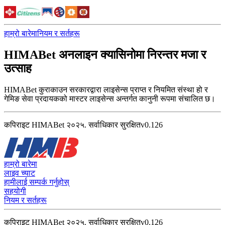
हाम्रो बारेमा
नियम र सर्तहरू
HIMABet अनलाइन क्यासिनोमा निरन्तर मजा र
उत्साह
HIMABet कुराकाउन सरकारद्वारा लाइसेन्स प्राप्त र नियमित संस्था हो र
गेमिङ सेवा प्रदायकको मास्टर लाइसेन्स अन्तर्गत कानुनी रूपमा संचालित छ।
कपिराइट HIMABet २०२५. सर्वाधिकार सुरक्षित
v
0.126
हाम्रो बारेमा
लाइव च्याट
हामीलाई सम्पर्क गर्नुहोस्
सहयोगी
नियम र सर्तहरू
कपिराइट HIMABet २०२५. सर्वाधिकार सुरक्षित
v
0.126